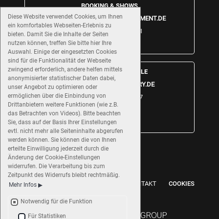
BOOKING & SHOWS
Diese Website verwendet Cookies, um Ihnen
BOOKING(AT)DDC-ENTERTAINMENT.DE
ein komfortables Webseiten-Erlebnis zu
TEL.: +49 9721 9452871
bieten. Damit Sie die Inhalte der Seiten
nutzen können, treffen Sie bitte hier Ihre
WHATSAPP
Auswahl. Einige der eingesetzten Cookies
sind für die Funktionalität der Webseite
zwingend erforderlich, andere helfen mittels
TANZ- & ARTISTIKSCHULE
anonymisierter statistischer Daten dabei,
CONTACT(AT)DDC-FACTORY.DE
unser Angebot zu optimieren oder
ermöglichen über die Einbindung von
TEL.: +49 9721 4995927
Drittanbietern weitere Funktionen (wie z.B.
WHATSAPP
das Betrachten von Videos). Bitte beachten
Sie, dass auf der Basis Ihrer Einstellungen
INSTAGRAM
evtl. nicht mehr alle Seiteninhalte abgerufen
werden können. Sie können die von Ihnen
erteilte Einwilligung jederzeit durch die
Änderung der Cookie-Einstellungen
widerrufen. Die Verarbeitung bis zum
Zeitpunkt des Widerrufs bleibt rechtmäßig.
IMPRESSUM
DATENSCHUTZ
KONTAKT
COOKIES
Mehr Infos
Notwendig für die Funktion
Für Statistiken